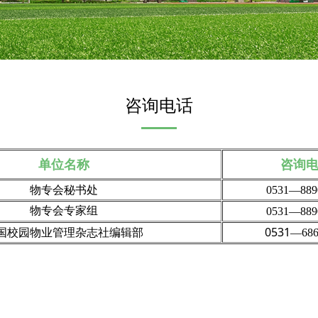
咨询电话
单位名称
咨询
物专会秘书处
0531—889
物专会专家组
0531—889
国校园物业管理杂志社编辑部
0531
—686